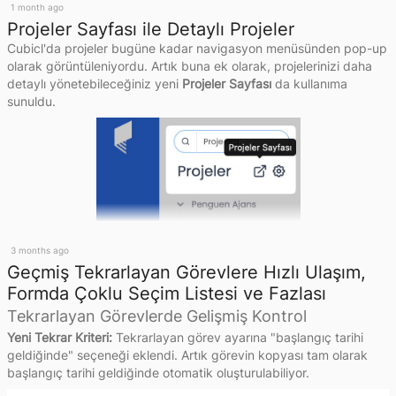
1 month ago
Projeler Sayfası ile Detaylı Projeler
Cubicl'da projeler bugüne kadar navigasyon menüsünden pop-up 
olarak görüntüleniyordu. Artık buna ek olarak, projelerinizi daha 
detaylı yönetebileceğiniz yeni 
Projeler Sayfası
 da kullanıma 
sunuldu.
3 months ago
🔒 
Müşteri Portalını "Salt Okunur" veya "Pasif" Yapabilme:
Geçmiş Tekrarlayan Görevlere Hızlı Ulaşım,
Müşterilerinizin portal üzerinden yeni talep açmasını veya mesaj 
Formda Çoklu Seçim Listesi ve Fazlası
atmasını istemiyorsanız, portal durumunu "Salt Okunur" veya 
Tekrarlayan Görevlerde Gelişmiş Kontrol
"Pasif" olarak değiştirerek iletişimi kolayca yönetebilirsiniz.
Yeni Tekrar Kriteri:
 Tekrarlayan görev ayarına "başlangıç tarihi 
geldiğinde" seçeneği eklendi. Artık görevin kopyası tam olarak 
başlangıç tarihi geldiğinde otomatik oluşturulabiliyor.